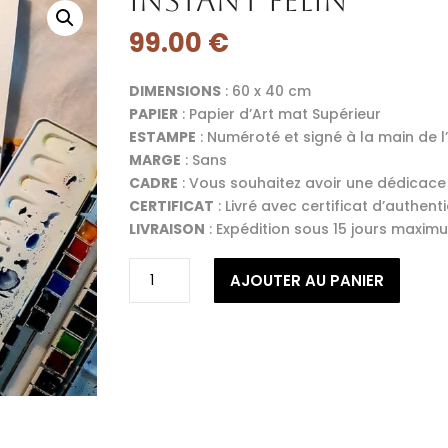
Instant félin
99.00
€
DIMENSIONS
: 60 x 40 cm
PAPIER
: Papier d’Art mat Supérieur
ESTAMPE
: Numéroté et signé à la main de l’
MARGE
: Sans
CADRE
: Vous souhaitez avoir une dédicac
CERTIFICAT
: Livré avec certificat d’authenti
LIVRAISON
: Expédition sous 15 jours maxim
quantité
AJOUTER AU PANIER
de
Instant
félin