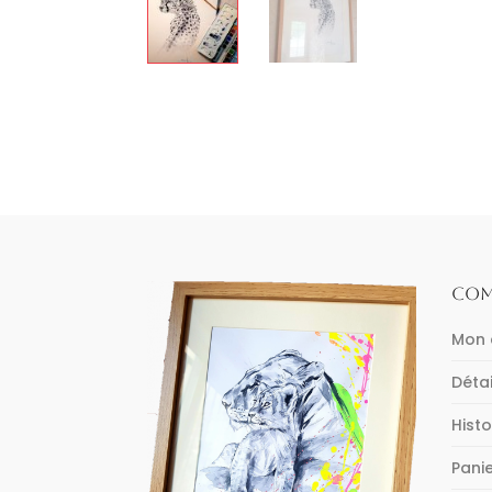
COM
Mon
Déta
Hist
Pani