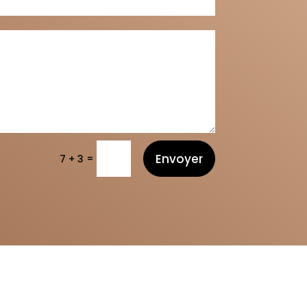
Envoyer
=
7 + 3